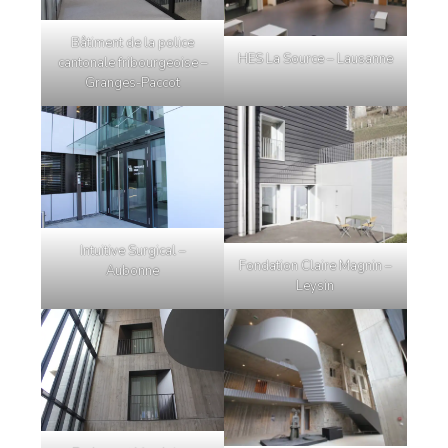
Bâtiment de la police
HES La Source – Lausanne
cantonale fribourgeoise –
Granges-Paccot
Intuitive Surgical –
Fondation Claire Magnin –
Aubonne
Leysin