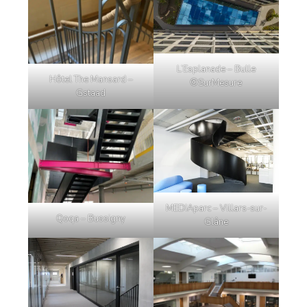
L’Esplanade – Bulle
Hôtel The Mansard –
©SurMesure
Gstaad
MEDIAparc – Villars-sur-
Qoqa – Bussigny
Glâne