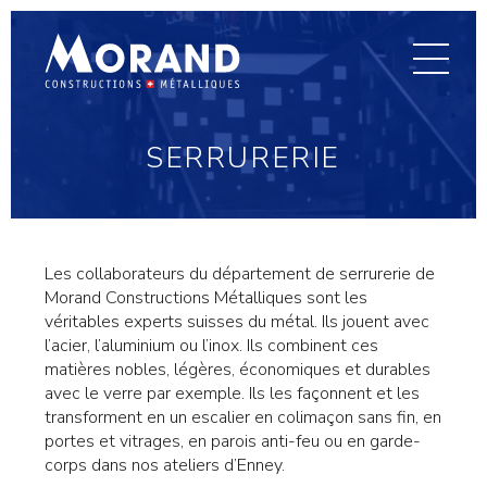
Aller
au
Morand
primary
contenu
menu
–
Constructions
métalliques,
Enney,
SERRURERIE
Vernier-
Genève,
Conthey,
Vallorbe
Les collaborateurs du département de serrurerie de
Morand Constructions Métalliques sont les
véritables experts suisses du métal. Ils jouent avec
l’acier, l’aluminium ou l’inox. Ils combinent ces
matières nobles, légères, économiques et durables
avec le verre par exemple. Ils les façonnent et les
transforment en un escalier en colimaçon sans fin, en
portes et vitrages, en parois anti-feu ou en garde-
corps dans nos ateliers d’Enney.